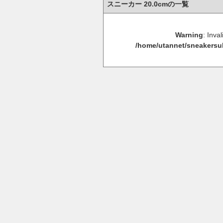
スニーカー 20.0cmの一覧
Warning
: Inva
/home/utannet/sneakersu