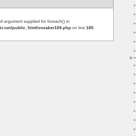
lid argument supplied for foreach() in
ki.net/public_html/sneaker104.php
on line
165
キ