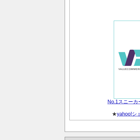
No.1スニー
★
yahoo!