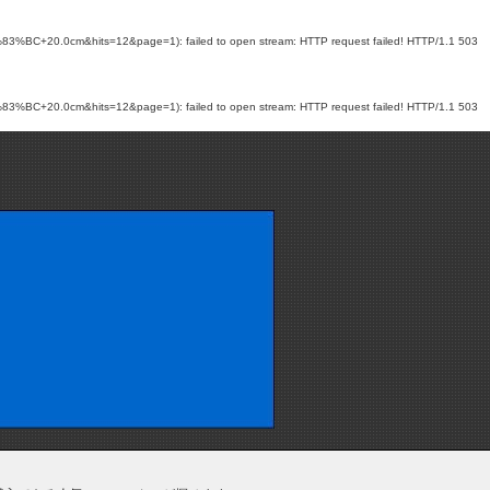
0.0cm&hits=12&page=1): failed to open stream: HTTP request failed! HTTP/1.1 503
0.0cm&hits=12&page=1): failed to open stream: HTTP request failed! HTTP/1.1 503