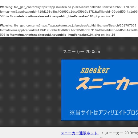
Warning
: file_get_contents(https://app.rakuten.co.jp/services/api/IchibaItem/Search/20170706?
format=xml&applicationId=419d193d8bc40d692a1dcc059b5b37f1&affiliateId=06eddf50.4
503 in
/home/utannet/sneakersuki.net/public_html/sneaker104.php
on line
11
Warning
: file_get_contents(https://app.rakuten.co.jp/services/api/IchibaItem/Search/20170706?
format=xml&applicationId=419d193d8bc40d692a1dcc059b5b37f1&affiliateId=06eddf50.4
503 in
/home/utannet/sneakersuki.net/public_html/sneaker104.php
on line
29
スニーカー 20.0cm
スニーカー通販ネット
スニーカー 20.0c