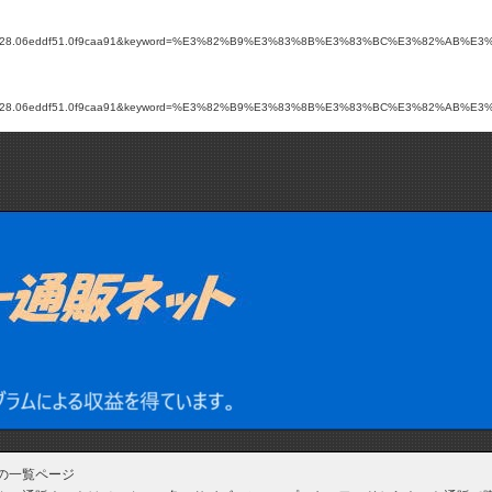
a1e9628.06eddf51.0f9caa91&keyword=%E3%82%B9%E3%83%8B%E3%83%BC%E3%82%AB%E3%83%BC+2
a1e9628.06eddf51.0f9caa91&keyword=%E3%82%B9%E3%83%8B%E3%83%BC%E3%82%AB%E3%83%BC+2
mの一覧ページ