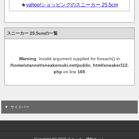
★
yahoo!ショッピングのスニーカー 25.5cm
スニーカー 25.5cmの一覧
Warning
: Invalid argument supplied for foreach() in
/home/utannet/sneakersuki.net/public_html/sneaker112.
php
on line
165
サイドバー