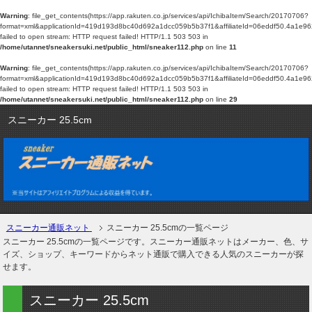
Warning
: file_get_contents(https://app.rakuten.co.jp/services/api/IchibaItem/Search/20170706?
format=xml&applicationId=419d193d8bc40d692a1dcc059b5b37f1&affiliateId=06eddf5
failed to open stream: HTTP request failed! HTTP/1.1 503 503 in
/home/utannet/sneakersuki.net/public_html/sneaker112.php
on line
11
Warning
: file_get_contents(https://app.rakuten.co.jp/services/api/IchibaItem/Search/20170706?
format=xml&applicationId=419d193d8bc40d692a1dcc059b5b37f1&affiliateId=06eddf5
failed to open stream: HTTP request failed! HTTP/1.1 503 503 in
/home/utannet/sneakersuki.net/public_html/sneaker112.php
on line
29
スニーカー 25.5cm
スニーカー通販ネット
スニーカー 25.5cmの一覧ページ
スニーカー 25.5cmの一覧ページです。スニーカー通販ネットはメーカー、色、サ
イズ、ショップ、キーワードからネット通販で購入できる人気のスニーカーが探
せます。
スニーカー 25.5cm