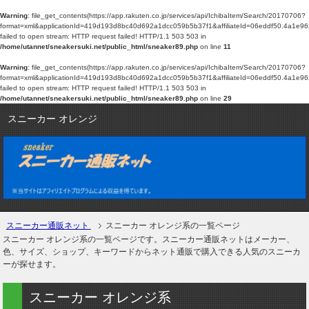
Warning
: file_get_contents(https://app.rakuten.co.jp/services/api/IchibaItem/Search/20170706?
format=xml&applicationId=419d193d8bc40d692a1dcc059b5b37f1&affiliateId=06e
failed to open stream: HTTP request failed! HTTP/1.1 503 503 in
/home/utannet/sneakersuki.net/public_html/sneaker89.php
on line
11
Warning
: file_get_contents(https://app.rakuten.co.jp/services/api/IchibaItem/Search/20170706?
format=xml&applicationId=419d193d8bc40d692a1dcc059b5b37f1&affiliateId=06e
failed to open stream: HTTP request failed! HTTP/1.1 503 503 in
/home/utannet/sneakersuki.net/public_html/sneaker89.php
on line
29
スニーカー オレンジ
スニーカー通販ネット
スニーカー オレンジ系の一覧ページ
スニーカー オレンジ系の一覧ページです。スニーカー通販ネットはメーカー、
色、サイズ、ショップ、キーワードからネット通販で購入できる人気のスニーカ
ーが探せます。
スニーカー オレンジ系